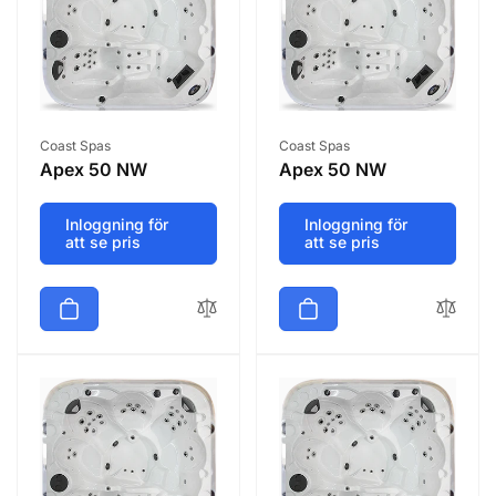
k
t
s
Säljare:
Säljare:
Coast Spas
Coast Spas
Apex 50 NW
Apex 50 NW
e
Inloggning för
Inloggning för
att se pris
att se pris
r
i
e
: