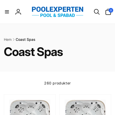
vidare
till
0
0
innehåll
artikla
Logga
in
Hem
Coast Spas
P
Coast Spas
r
o
260 produkter
d
u