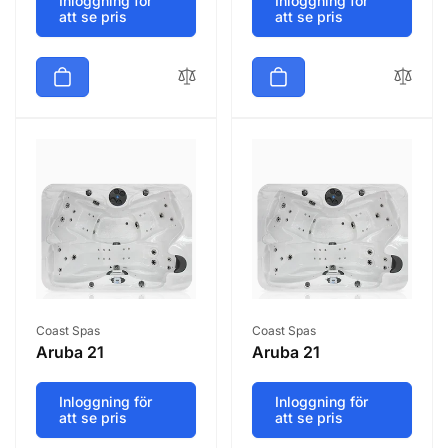
Inloggning för
Inloggning för
att se pris
att se pris
Säljare:
Säljare:
Coast Spas
Coast Spas
Aruba 21
Aruba 21
Inloggning för
Inloggning för
att se pris
att se pris