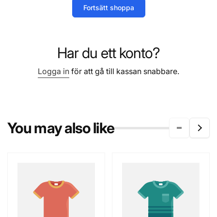
k
Fortsätt shoppa
t
Har du ett konto?
s
Logga in
för att gå till kassan snabbare.
e
r
You may also like
i
e
: