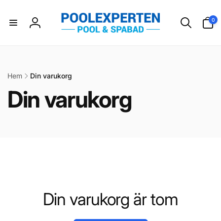
vidare
till
0
0
innehåll
artikla
Logga
in
Hem
Din varukorg
P
Din varukorg
r
o
d
Din varukorg är tom
u