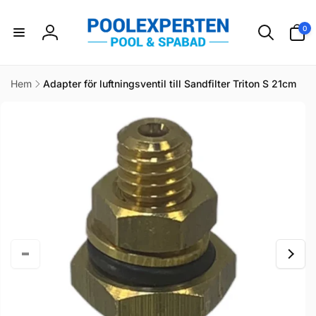
vidare
till
0
0
innehåll
artikla
Logga
in
Hem
Adapter för luftningsventil till Sandfilter Triton S 21cm
idare till
duktinformation