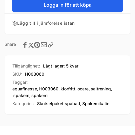
Logga in för att köpa
Lägg till i jämförelselistan
Share
Tillgänglighet:
Lågt lager: 5 kvar
SKU:
H003060
Taggar:
aquafinesse
,
H003060
,
klorfritt
,
ocare
,
saltrening
,
spakem
,
spakemi
Kategorier:
Skötselpaket spabad,
Spakemikalier