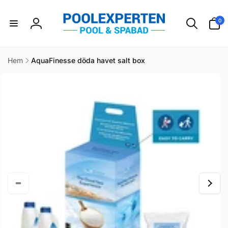
vidare
till
0
0
innehåll
artikla
Logga
in
Hem
AquaFinesse döda havet salt box
idare till
duktinformation