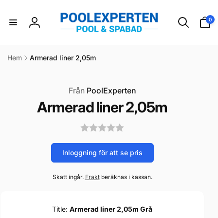
vidare
till
0
0
innehåll
artikla
Logga
in
Hem
Armerad liner 2,05m
are till
ktinformation
Från
PoolExperten
Armerad liner 2,05m
Inloggning för att se pris
Skatt ingår.
Frakt
beräknas i kassan.
Title:
Armerad liner 2,05m Grå