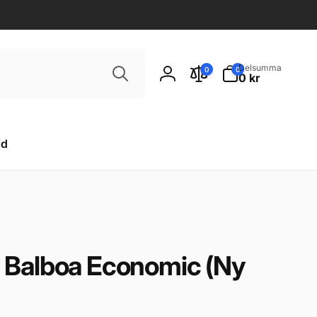
Sök
0
Delsumma
0
0
artiklar
0 kr
Logga
in
id
 Balboa Economic (Ny