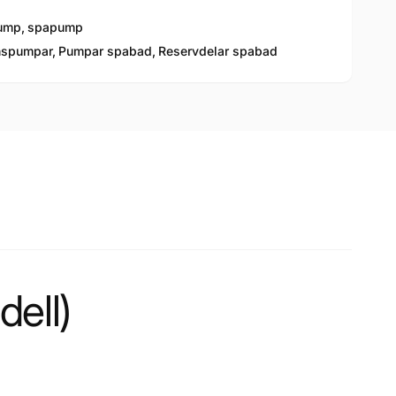
ump
,
spapump
nspumpar,
Pumpar spabad,
Reservdelar spabad
ell)