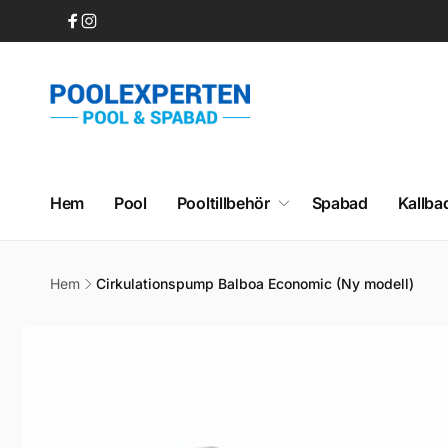
vidare
till
Facebook
Instagram
innehåll
Hem
Pool
Pooltillbehör
Spabad
Kallba
Hem
Cirkulationspump Balboa Economic (Ny modell)
Gå vidare till
produktinformation