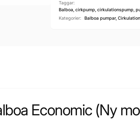
Taggar:
Balboa
,
cirkpump
,
cirkulationspump
,
p
Kategorier:
Balboa pumpar,
Cirkulatio
alboa Economic (Ny mod