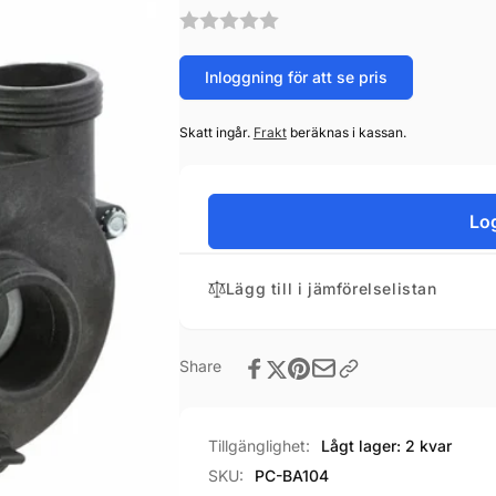
Inloggning för att se pris
Skatt ingår.
Frakt
beräknas i kassan.
Log
Lägg till i jämförelselistan
Share
Tillgänglighet:
Lågt lager: 2 kvar
SKU:
PC-BA104