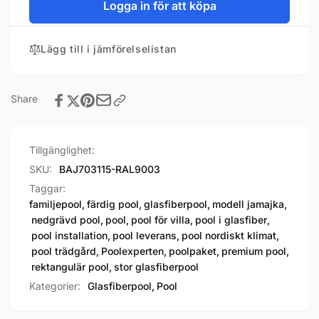
Logga in för att köpa
Lägg till i jämförelselistan
Share
Tillgänglighet:
SKU:
BAJ703115-RAL9003
Taggar:
familjepool
,
färdig pool
,
glasfiberpool
,
modell jamajka
,
nedgrävd pool
,
pool
,
pool för villa
,
pool i glasfiber
,
pool installation
,
pool leverans
,
pool nordiskt klimat
,
pool trädgård
,
Poolexperten
,
poolpaket
,
premium pool
,
rektangulär pool
,
stor glasfiberpool
Kategorier:
Glasfiberpool,
Pool