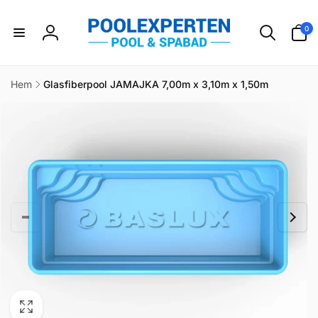
vidare
till
0
0
innehåll
artikla
Logga
in
Hem
Glasfiberpool JAMAJKA 7,00m x 3,10m x 1,50m
idare till
duktinformation