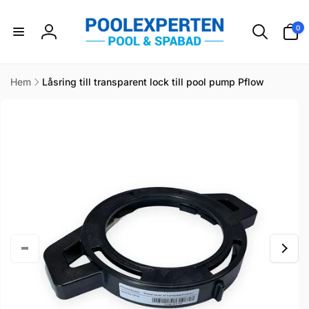
vidare
till
0
0
innehåll
artikla
Logga
in
Hem
Låsring till transparent lock till pool pump Pflow
idare till
duktinformation