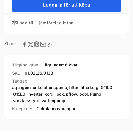
Logga in för att köpa
Lägg till i jämförelselistan
Share
Tillgänglighet:
Lågt lager: 6 kvar
SKU:
01.02.26.0133
Taggar:
aquagem
,
cirkulationspump
,
filter
,
filterkorg
,
G11L0
,
G15L0
,
inverter
,
korg
,
lock
,
pflow
,
pool
,
Pump
,
varvtalsstyrd
,
vattenpump
Kategorier:
Cirkulationspumpar