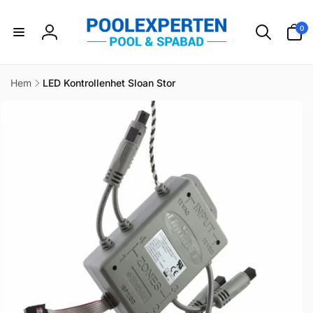
vidare
till
0
0
innehåll
artikla
Logga
in
Hem
LED Kontrollenhet Sloan Stor
idare till
duktinformation