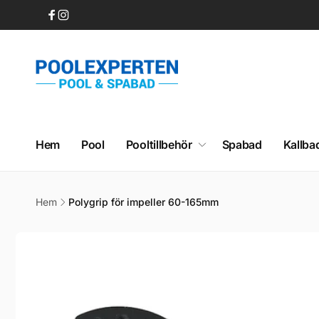
vidare
till
Facebook
Instagram
innehåll
Hem
Pool
Pooltillbehör
Spabad
Kallba
Hem
Polygrip för impeller 60-165mm
Gå vidare till
produktinformation