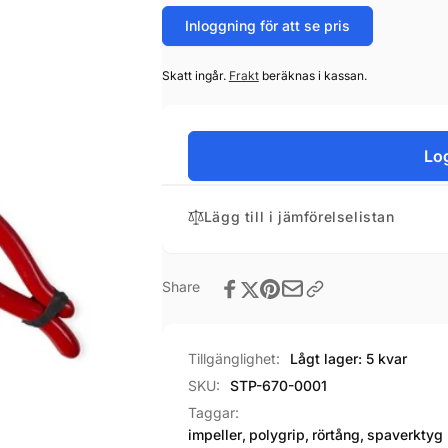
Inloggning för att se pris
Skatt ingår.
Frakt
beräknas i kassan.
Log
Lägg till i jämförelselistan
Share
Tillgänglighet:
Lågt lager: 5 kvar
SKU:
STP-670-0001
Taggar:
impeller
,
polygrip
,
rörtång
,
spaverktyg