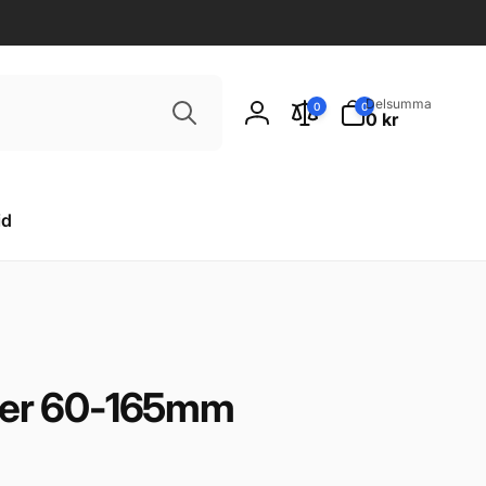
Sök
0
Delsumma
0
0
artiklar
0 kr
Logga
in
id
ller 60-165mm