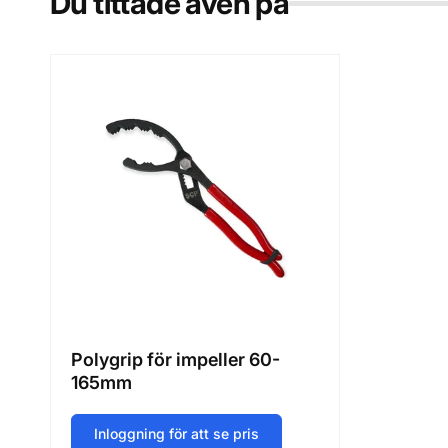
Du tittade även på
Polygrip för impeller 60-
165mm
Inloggning för att se pris