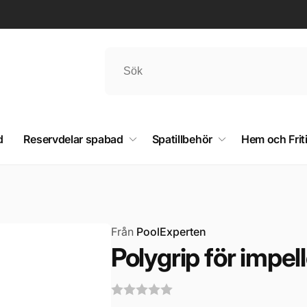
d
Reservdelar spabad
Spatillbehör
Hem och Frit
Från
PoolExperten
Polygrip för impe