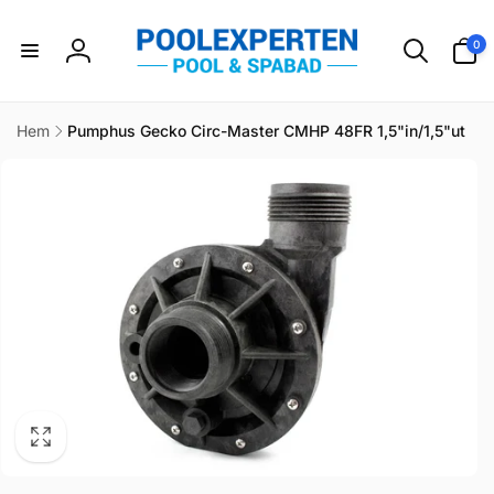
vidare
till
0
0
innehåll
artikla
Logga
in
Hem
Pumphus Gecko Circ-Master CMHP 48FR 1,5"in/1,5"ut
idare till
duktinformation