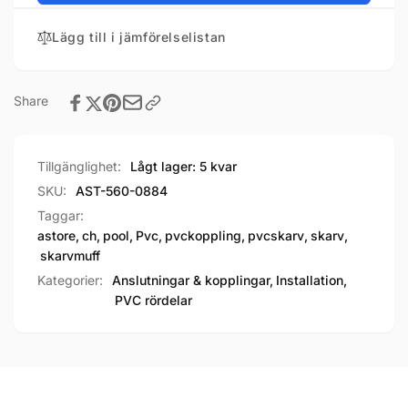
Lägg till i jämförelselistan
Share
Tillgänglighet:
Lågt lager: 5 kvar
SKU:
AST-560-0884
Taggar:
astore
,
ch
,
pool
,
Pvc
,
pvckoppling
,
pvcskarv
,
skarv
,
skarvmuff
Kategorier:
Anslutningar & kopplingar,
Installation,
PVC rördelar