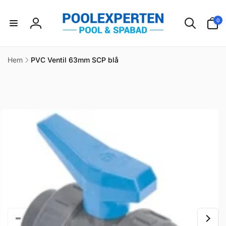
vidare
till
0
0
innehåll
artikla
Logga
in
Hem
PVC Ventil 63mm SCP blå
idare till
duktinformation