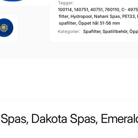
Taggar:
100114
,
140751
,
40751
,
760110
,
C- 4975
filter
,
Hydropool
,
Nahani Spas
,
PE133
,
spafilter
,
Öppet hål 51-56 mm
Kategorier:
Spafilter,
Spatillbehör,
Öppe
st Spas, Dakota Spas, Emera