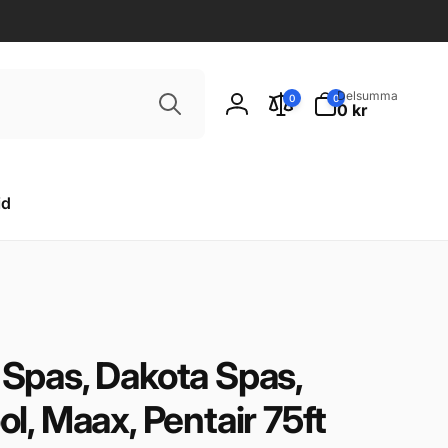
Sök
0
Delsumma
0
0
artiklar
0 kr
Logga
in
id
st Spas, Dakota Spas,
l, Maax, Pentair 75ft