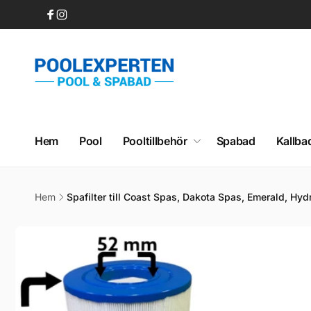
vidare
till
Facebook
Instagram
innehåll
Hem
Pool
Pooltillbehör
Spabad
Kallba
Hem
Spafilter till Coast Spas, Dakota Spas, Emerald, Hyd
Gå vidare till
produktinformation