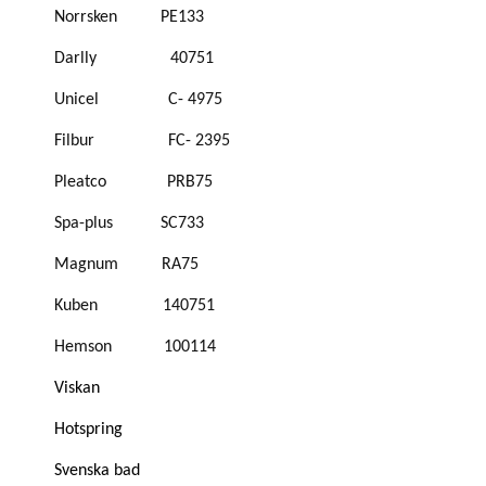
Norrsken
PE133
Darlly
40751
Unicel
C-
4975
Filbur
FC-
2395
Pleatco
PRB75
Spa-plus
SC733
Magnum
RA75
Kuben
140751
Hemson
100114
Viskan
Hotspring
Svenska bad