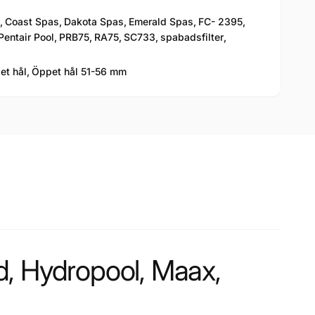
,
Coast Spas
,
Dakota Spas
,
Emerald Spas
,
FC- 2395
,
Pentair Pool
,
PRB75
,
RA75
,
SC733
,
spabadsfilter
,
t hål,
Öppet hål 51-56 mm
ld, Hydropool, Maax,