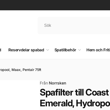
d
Reservdelar spabad
Spatillbehör
Hem och Frit
ropool, Maax, Pentair 75ft
Från
Norrsken
Spafilter till Coa
Emerald, Hydropoo