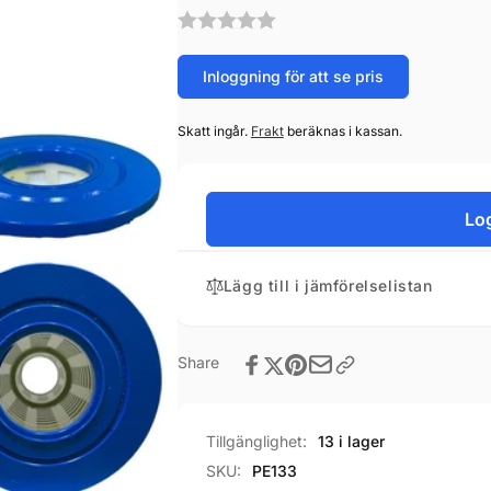
Inloggning för att se pris
Skatt ingår.
Frakt
beräknas i kassan.
Log
Lägg till i jämförelselistan
Share
Tillgänglighet:
13 i lager
SKU:
PE133