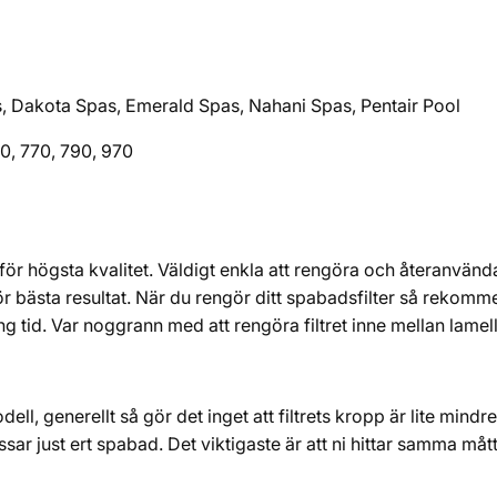
pas, Dakota Spas, Emerald Spas, Nahani Spas, Pentair Pool
0, 770, 790, 970
 för högsta kvalitet. Väldigt enkla att rengöra och återanvänd
för bästa resultat. När du rengör ditt spabadsfilter så rekomm
lång tid. Var noggrann med att rengöra filtret inne mellan lamel
dell, generellt så gör det inget att filtrets kropp är lite mindre 
sar just ert spabad. Det viktigaste är att ni hittar samma må