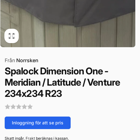
Från
Norrsken
Spalock Dimension One -
Meridian / Latitude / Venture
234x234 R23
Inloggning för att se pris
Skatt ingår.
Frakt
beräknas i kassan.