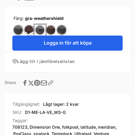
Färg:
gra-weathershield
Logga in för att köpa
Lägg till i jämförelselistan
Share
Tillgänglighet:
Lågt lager: 2 kvar
SKU:
D1-ME-LA-VE_WS-G
Taggar:
708123
,
Dimension One
,
folkpool
,
latitude
,
meridian
,
ProClass
,
spalock
,
Termolock
,
Ultralast
,
Venture