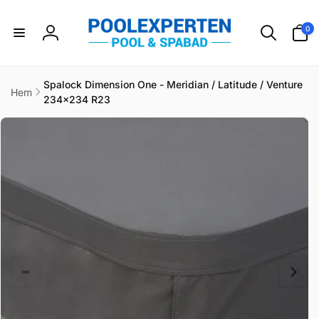
vidare
till
0
0
innehåll
artikla
Logga
in
Spalock Dimension One - Meridian / Latitude / Venture
Hem
234x234 R23
idare till
duktinformation