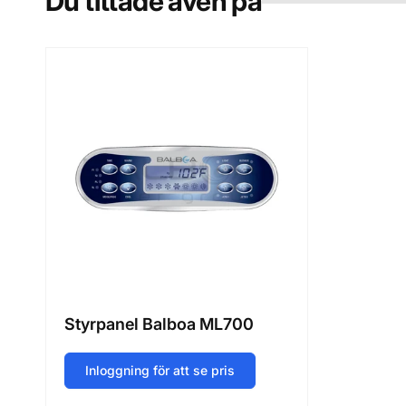
Du tittade även på
Styrpanel Balboa ML700
Inloggning för att se pris