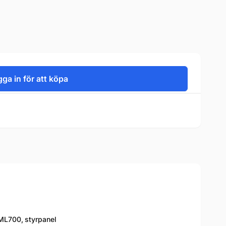
ga in för att köpa
ML700
,
styrpanel