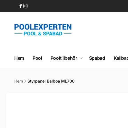
vidare
till
Facebook
Instagram
innehåll
Hem
Pool
Pooltillbehör
Spabad
Kallba
Hem
Styrpanel Balboa ML700
Gå vidare till
produktinformation