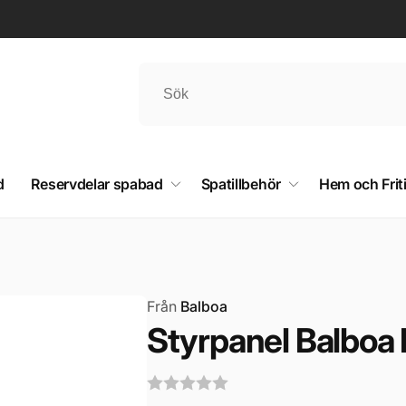
d
Reservdelar spabad
Spatillbehör
Hem och Frit
Från
Balboa
Styrpanel Balbo