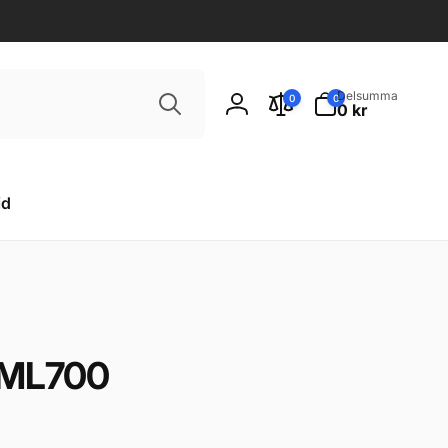
Sök
0
Delsumma
0
0
artiklar
0 kr
Logga
in
id
a ML700