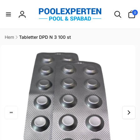
vidare
till
0
0
innehåll
artikla
Logga
in
Hem
Tabletter DPD N 3 100 st
idare till
duktinformation