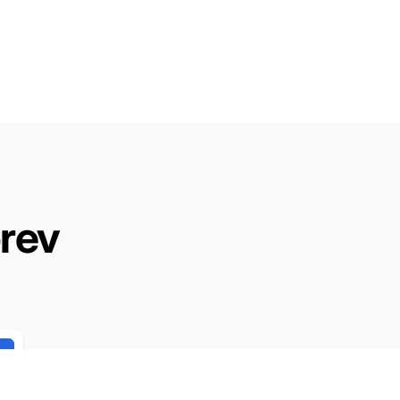
rev
Lägg i varukorgen
Inloggning för att se pris