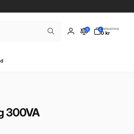
Sök
0
Delsumma
0
0
artiklar
0 kr
Logga
in
id
ng 300VA