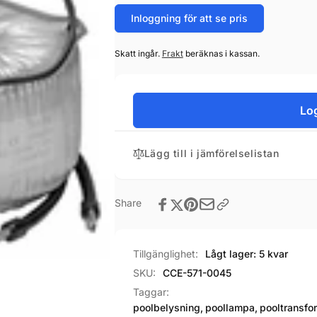
Inloggning för att se pris
Skatt ingår.
Frakt
beräknas i kassan.
Log
Lägg till i jämförelselistan
Share
Tillgänglighet:
Lågt lager: 5 kvar
SKU:
CCE-571-0045
Taggar:
poolbelysning
,
poollampa
,
pooltransfo