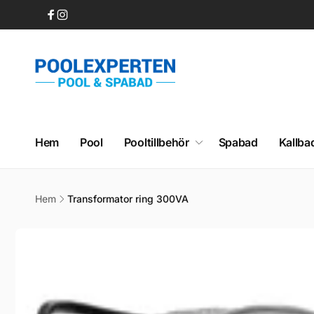
vidare
till
Facebook
Instagram
innehåll
Hem
Pool
Pooltillbehör
Spabad
Kallba
Hem
Transformator ring 300VA
Gå vidare till
produktinformation