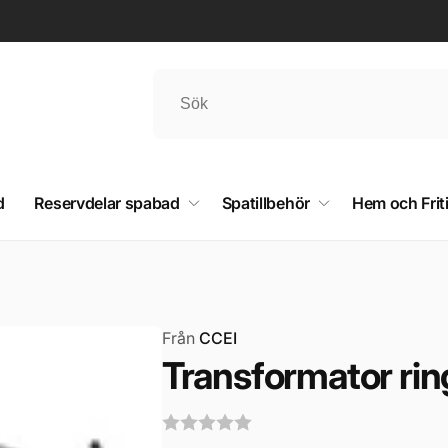
d
Reservdelar spabad
Spatillbehör
Hem och Frit
Från
CCEI
Transformator ri