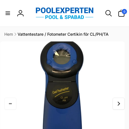
vidare
till
0
0
innehåll
artikla
Logga
in
Hem
Vattentestare / Fotometer Certikin för CL/PH/TA
idare till
duktinformation