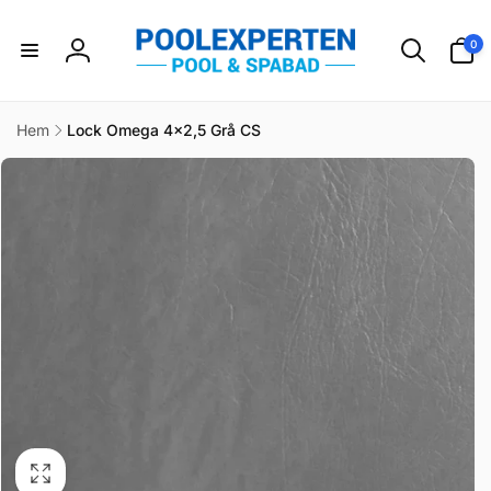
vidare
till
0
0
innehåll
artikla
Logga
in
Hem
Lock Omega 4x2,5 Grå CS
idare till
duktinformation